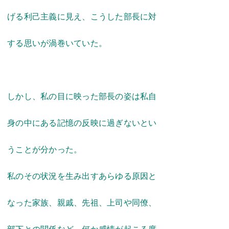
げる利己主義に見え、こうした
部
長に対
する思いが渦巻いていた。
しかし、
私の目に映っ
た部長の姿は私自
身
の中に
ある記憶の反
映に過ぎないとい
う
ことが
分かった。
私のその状況を生み出すあらゆる原因と
なった家族、親戚、先祖、上司や同僚、