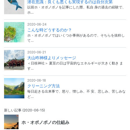
潜在意識：良くも悪くも実現するのは自分次第
以前ホ・オポノポノを記事にした際、私自 身の過去の経験で、
ホ…
2020-06-24
こんな時どうするのか？
ホ・オポノポノではいくつか事例があるので、そちらを抜粋し
て…
2020-06-21
大山咋神様よりメッセージ
＜日枝神社＞ 夏至の日は宇宙的なエネルギーが大きく動き ま
す…
2020-06-18
クリーニング方法
毎日起きる出来事で、怒り、憎しみ、不 安、悲しみ、苦しみな
ど…
新しい記事
(2020-06-15)
ホ・オポノポノの仕組み